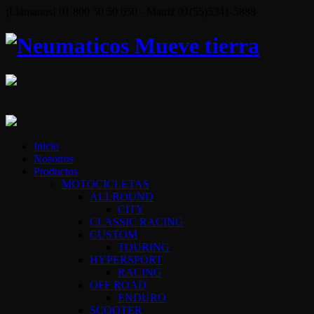
¡Llámanos! 01 800 50 50 050 - Matriz 01(55)5341-5888
Inicio
Nosotros
Productos
MOTOCICLETAS
ALLROUND
CITY
CLASSIC RACING
CUSTOM
TOURING
HYPERSPORT
RACING
OFF ROAD
ENDURO
SCOOTER