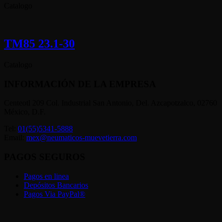
Catalogo
TM85 23.1-30
Catalogo
INFORMACIÓN DE LA EMPRESA
Centeotl 209 Col. Industrial San Antonio, Del. Azcapotzalco, 02760
México, D.F.
Tel:
01(55)5341-5888
Email:
mex@neumaticos-muevetierra.com
PAGOS SEGUROS
Pagos en linea
Depósitos Bancarios
Pagos Via PayPal®