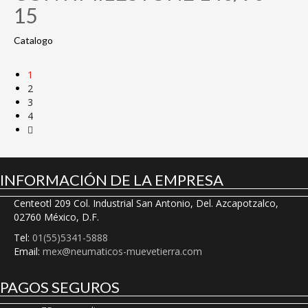
15
Catalogo
1
2
3
4
INFORMACIÓN DE LA EMPRESA
Centeotl 209 Col. Industrial San Antonio, Del. Azcapotzalco,
02760 México, D.F.
Tel:
01(55)5341-5888
Email:
mex@neumaticos-muevetierra.com
PAGOS SEGUROS