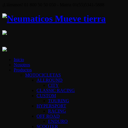
¡Llámanos! 01 800 50 50 050 - Matriz 01(55)5341-5888
Inicio
Nosotros
Productos
MOTOCICLETAS
ALLROUND
CITY
CLASSIC RACING
CUSTOM
TOURING
HYPERSPORT
RACING
OFF ROAD
ENDURO
SCOOTER