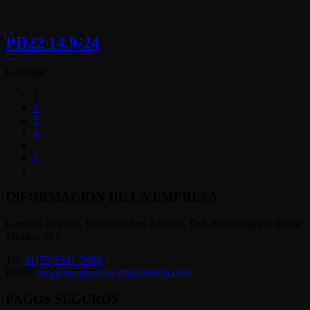
PD22 14.9-24
Catalogo
1
2
3
4
…
7
INFORMACIÓN DE LA EMPRESA
Centeotl 209 Col. Industrial San Antonio, Del. Azcapotzalco, 02760
México, D.F.
Tel:
01(55)5341-5888
Email:
mex@neumaticos-muevetierra.com
PAGOS SEGUROS