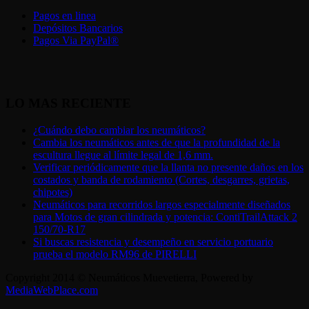
Pagos en linea
Depósitos Bancarios
Pagos Via PayPal®
LO MAS RECIENTE
¿Cuándo debo cambiar los neumáticos?
Cambia los neumáticos antes de que la profundidad de la
escultura llegue al límite legal de 1,6 mm.
Verificar periódicamente que la llanta no presente daños en los
costados y banda de rodamiento (Cortes, desgarres, grietas,
chipotes)
Neumáticos para recorridos largos especialmente diseñados
para Motos de gran cilindrada y potencia: ContiTrailAttack 2
150/70-R17
Si buscas resistencia y desempeño en servicio portuario
prueba el modelo RM96 de PIRELLI
Copyright 2014 © Neumáticos Muevetierra, Powered by
MediaWebPlace.com