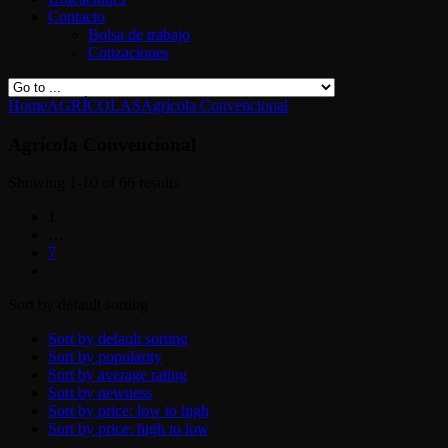
Contacto
Bolsa de trabajo
Cotizaciones
Home
AGRÍCOLAS
Agrícola Convencional
Agrícola Convencional
Showing 1-10 of 66 results
1
…
7
Sort by default sorting
Sort by default sorting
Sort by popularity
Sort by average rating
Sort by newness
Sort by price: low to high
Sort by price: high to low