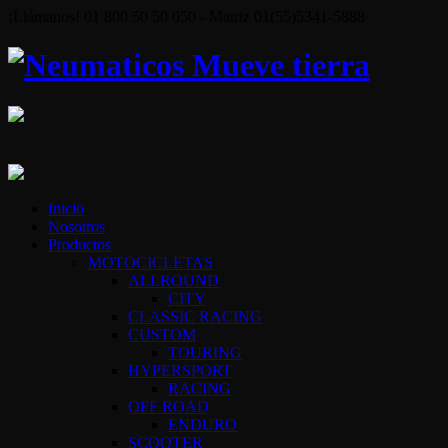
¡Llámanos! 01 800 50 50 050 - Matriz 01(55)5341-5888
Inicio
Nosotros
Productos
MOTOCICLETAS
ALLROUND
CITY
CLASSIC RACING
CUSTOM
TOURING
HYPERSPORT
RACING
OFF ROAD
ENDURO
SCOOTER