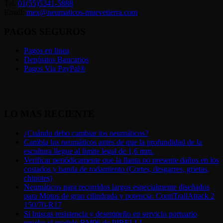
Tel:
01(55)5341-5888
Email:
mex@neumaticos-muevetierra.com
PAGOS SEGUROS
Pagos en linea
Depósitos Bancarios
Pagos Via PayPal®
LO MAS RECIENTE
¿Cuándo debo cambiar los neumáticos?
Cambia los neumáticos antes de que la profundidad de la
escultura llegue al límite legal de 1,6 mm.
Verificar periódicamente que la llanta no presente daños en los
costados y banda de rodamiento (Cortes, desgarres, grietas,
chipotes)
Neumáticos para recorridos largos especialmente diseñados
para Motos de gran cilindrada y potencia: ContiTrailAttack 2
150/70-R17
Si buscas resistencia y desempeño en servicio portuario
prueba el modelo RM96 de PIRELLI