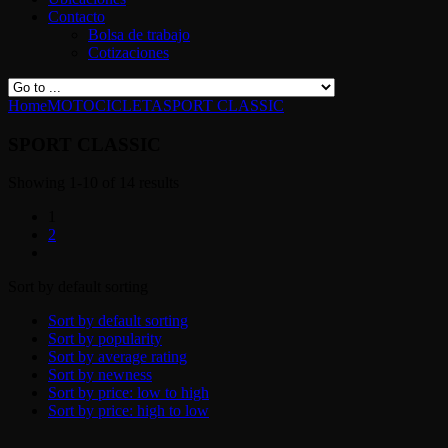
Contacto
Bolsa de trabajo
Cotizaciones
Home
MOTOCICLETA
SPORT CLASSIC
SPORT CLASSIC
Showing 1-10 of 14 results
1
2
Sort by default sorting
Sort by default sorting
Sort by popularity
Sort by average rating
Sort by newness
Sort by price: low to high
Sort by price: high to low