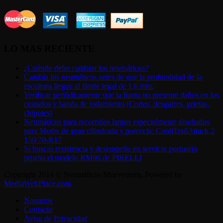
LO MAS RECIENTE
¿Cuándo debo cambiar los neumáticos?
Cambia los neumáticos antes de que la profundidad de la
escultura llegue al límite legal de 1,6 mm.
Verificar periódicamente que la llanta no presente daños en los
costados y banda de rodamiento (Cortes, desgarres, grietas,
chipotes)
Neumáticos para recorridos largos especialmente diseñados
para Motos de gran cilindrada y potencia: ContiTrailAttack 2
150/70-R17
Si buscas resistencia y desempeño en servicio portuario
prueba el modelo RM96 de PIRELLI
Copyright 2014 © Neumáticos Muevetierra, Powered by
MediaWebPlace.com
Nosotros
Contacto
Aviso de Privacidad