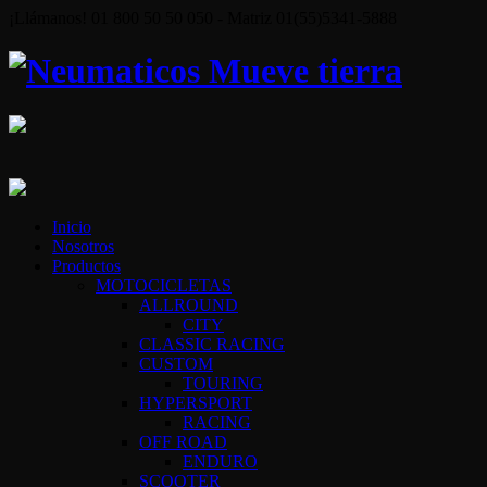
¡Llámanos! 01 800 50 50 050 - Matriz 01(55)5341-5888
Inicio
Nosotros
Productos
MOTOCICLETAS
ALLROUND
CITY
CLASSIC RACING
CUSTOM
TOURING
HYPERSPORT
RACING
OFF ROAD
ENDURO
SCOOTER