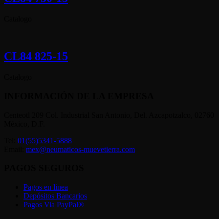
Catalogo
CL84 825-15
Catalogo
INFORMACIÓN DE LA EMPRESA
Centeotl 209 Col. Industrial San Antonio, Del. Azcapotzalco, 02760
México, D.F.
Tel:
01(55)5341-5888
Email:
mex@neumaticos-muevetierra.com
PAGOS SEGUROS
Pagos en linea
Depósitos Bancarios
Pagos Via PayPal®