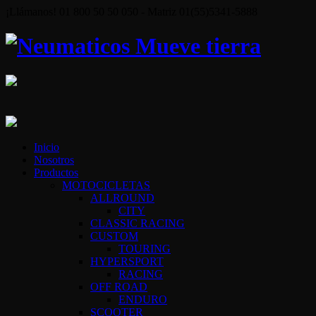
¡Llámanos! 01 800 50 50 050 - Matriz 01(55)5341-5888
Inicio
Nosotros
Productos
MOTOCICLETAS
ALLROUND
CITY
CLASSIC RACING
CUSTOM
TOURING
HYPERSPORT
RACING
OFF ROAD
ENDURO
SCOOTER