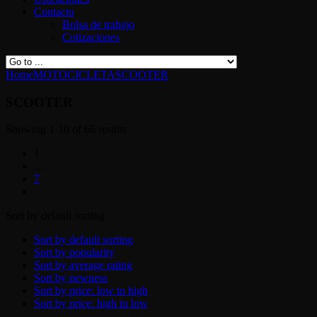
Contacto
Bolsa de trabajo
Cotizaciones
Home
MOTOCICLETA
SCOOTER
SCOOTER
Showing 1-10 of 66 results
1
…
7
Sort by default sorting
Sort by default sorting
Sort by popularity
Sort by average rating
Sort by newness
Sort by price: low to high
Sort by price: high to low