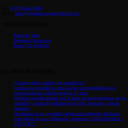
Tel:
01(55)5341-5888
Email:
mex@neumaticos-muevetierra.com
PAGOS SEGUROS
Pagos en linea
Depósitos Bancarios
Pagos Via PayPal®
LO MAS RECIENTE
¿Cuándo debo cambiar los neumáticos?
Cambia los neumáticos antes de que la profundidad de la
escultura llegue al límite legal de 1,6 mm.
Verificar periódicamente que la llanta no presente daños en los
costados y banda de rodamiento (Cortes, desgarres, grietas,
chipotes)
Neumáticos para recorridos largos especialmente diseñados
para Motos de gran cilindrada y potencia: ContiTrailAttack 2
150/70-R17