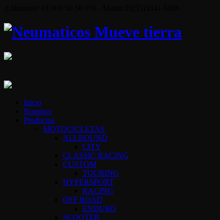
¡Llámanos! 01 800 50 50 050 - Matriz 01(55)5341-5888
Inicio
Nosotros
Productos
MOTOCICLETAS
ALLROUND
CITY
CLASSIC RACING
CUSTOM
TOURING
HYPERSPORT
RACING
OFF ROAD
ENDURO
SCOOTER