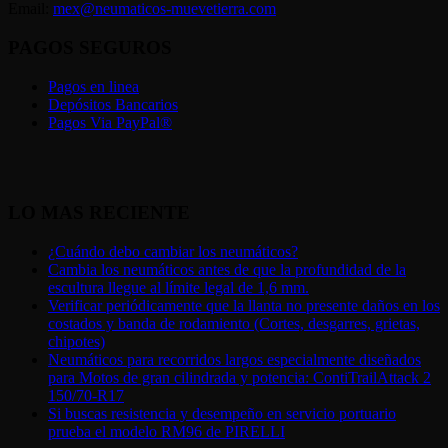
Email:
mex@neumaticos-muevetierra.com
PAGOS SEGUROS
Pagos en linea
Depósitos Bancarios
Pagos Via PayPal®
LO MAS RECIENTE
¿Cuándo debo cambiar los neumáticos?
Cambia los neumáticos antes de que la profundidad de la
escultura llegue al límite legal de 1,6 mm.
Verificar periódicamente que la llanta no presente daños en los
costados y banda de rodamiento (Cortes, desgarres, grietas,
chipotes)
Neumáticos para recorridos largos especialmente diseñados
para Motos de gran cilindrada y potencia: ContiTrailAttack 2
150/70-R17
Si buscas resistencia y desempeño en servicio portuario
prueba el modelo RM96 de PIRELLI