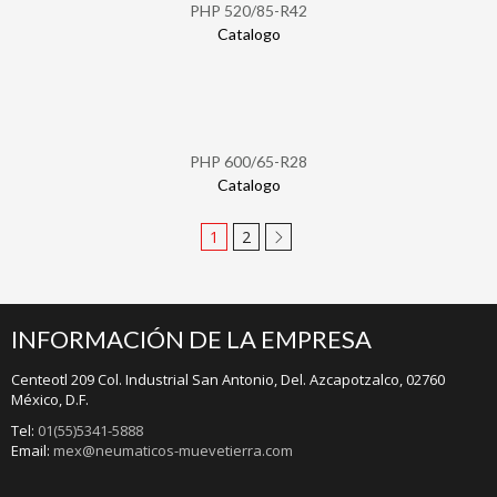
PHP 520/85-R42
Catalogo
PHP 600/65-R28
Catalogo
1
2
INFORMACIÓN DE LA EMPRESA
Centeotl 209 Col. Industrial San Antonio, Del. Azcapotzalco, 02760
México, D.F.
Tel:
01(55)5341-5888
Email:
mex@neumaticos-muevetierra.com