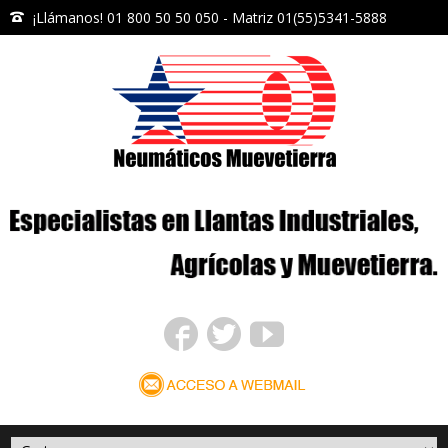
¡Llámanos! 01 800 50 50 050 - Matriz 01(55)5341-5888