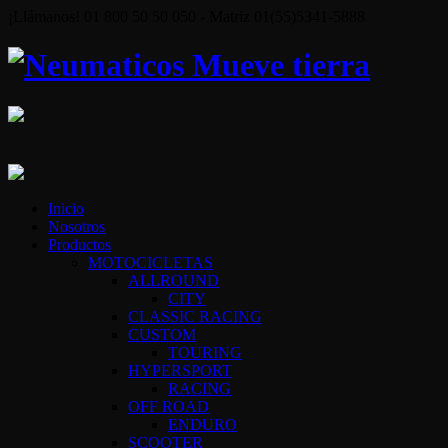
¡Llámanos! 01 800 50 50 050 - Matriz 01(55)5341-5888
Inicio
Nosotros
Productos
MOTOCICLETAS
ALLROUND
CITY
CLASSIC RACING
CUSTOM
TOURING
HYPERSPORT
RACING
OFF ROAD
ENDURO
SCOOTER