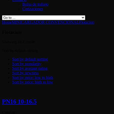
Bolsa de trabajo
Cotizaciones
Home
MINICARGADOR CONVENCIONAL
Flotacion
Flotacion
Showing all 2 results
Sort by default sorting
Sort by default sorting
Sort by popularity
Sort by average rating
Sort by newness
Sort by price: low to high
Sort by price: high to low
PN16 10-16.5
Catalogo