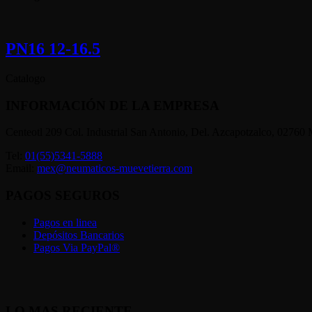
PN16 12-16.5
Catalogo
INFORMACIÓN DE LA EMPRESA
Centeotl 209 Col. Industrial San Antonio, Del. Azcapotzalco, 02760 
Tel:
01(55)5341-5888
Email:
mex@neumaticos-muevetierra.com
PAGOS SEGUROS
Pagos en linea
Depósitos Bancarios
Pagos Via PayPal®
LO MAS RECIENTE