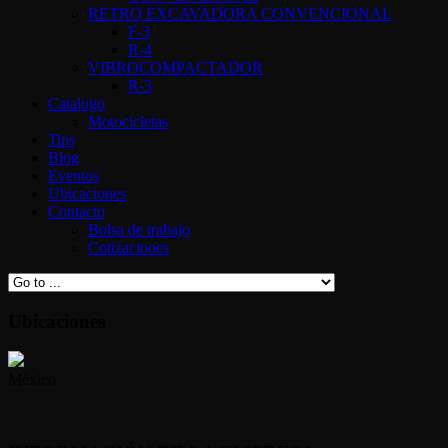
RETRO EXCAVADORA CONVENCIONAL
F-3
R-4
VIBROCOMPACTADOR
R-3
Catalogo
Motocicletas
Tips
Blog
Eventos
Ubicaciones
Contacto
Bolsa de trabajo
Cotizaciones
Ubicaciones
México