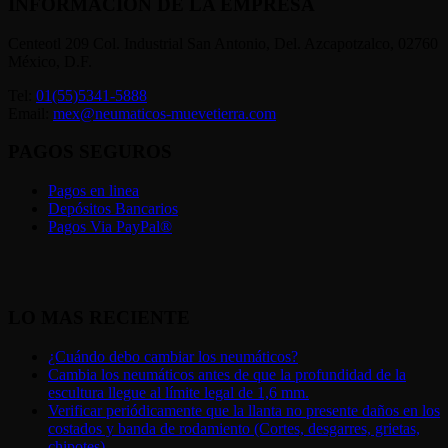
INFORMACIÓN DE LA EMPRESA
Centeotl 209 Col. Industrial San Antonio, Del. Azcapotzalco, 02760
México, D.F.
Tel:
01(55)5341-5888
Email:
mex@neumaticos-muevetierra.com
PAGOS SEGUROS
Pagos en linea
Depósitos Bancarios
Pagos Via PayPal®
LO MAS RECIENTE
¿Cuándo debo cambiar los neumáticos?
Cambia los neumáticos antes de que la profundidad de la
escultura llegue al límite legal de 1,6 mm.
Verificar periódicamente que la llanta no presente daños en los
costados y banda de rodamiento (Cortes, desgarres, grietas,
chipotes)