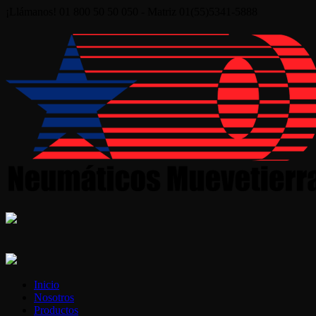
¡Llámanos! 01 800 50 50 050 - Matriz 01(55)5341-5888
Inicio
Nosotros
Productos