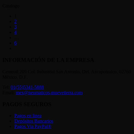
Catalogo
1
2
3
4
…
6
INFORMACIÓN DE LA EMPRESA
Centeotl 209 Col. Industrial San Antonio, Del. Azcapotzalco, 02760
México, D.F.
Tel:
01(55)5341-5888
Email:
mex@neumaticos-muevetierra.com
PAGOS SEGUROS
Pagos en linea
Depósitos Bancarios
Pagos Via PayPal®