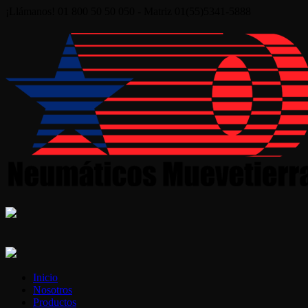
¡Llámanos! 01 800 50 50 050 - Matriz 01(55)5341-5888
Inicio
Nosotros
Productos