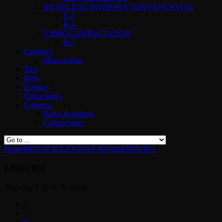
RETRO EXCAVADORA CONVENCIONAL
F-3
R-4
VIBROCOMPACTADOR
R-3
Catalogo
Motocicletas
Tips
Blog
Eventos
Ubicaciones
Contacto
Bolsa de trabajo
Cotizaciones
Home
MOTOCICLETA
OFF ROAD
ENDURO
ENDURO
Showing 1-10 of 59 results
1
…
6