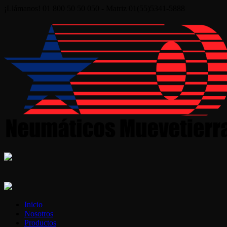
¡Llámanos! 01 800 50 50 050 - Matriz 01(55)5341-5888
Inicio
Nosotros
Productos