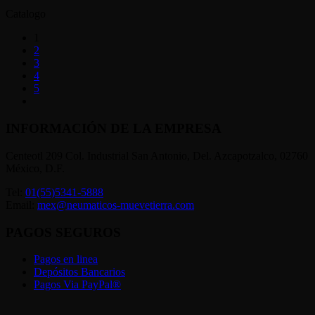
Catalogo
1
2
3
4
5
INFORMACIÓN DE LA EMPRESA
Centeotl 209 Col. Industrial San Antonio, Del. Azcapotzalco, 02760
México, D.F.
Tel:
01(55)5341-5888
Email:
mex@neumaticos-muevetierra.com
PAGOS SEGUROS
Pagos en linea
Depósitos Bancarios
Pagos Via PayPal®