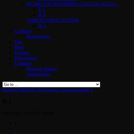
RETRO EXCAVADORA CONVENCIONAL
F-3
R-4
VIBROCOMPACTADOR
R-3
Catalogo
Motocicletas
Tips
Blog
Eventos
Ubicaciones
Contacto
Bolsa de trabajo
Cotizaciones
Home
AGRÍCOLAS
Agrícola Convencional
R-1
R-1
Showing 1-10 of 45 results
1
…
5