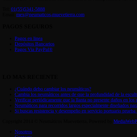
Tel:
01(55)5341-5888
Email:
mex@neumaticos-muevetierra.com
PAGOS SEGUROS
Pagos en linea
Depósitos Bancarios
Pagos Via PayPal®
LO MAS RECIENTE
¿Cuándo debo cambiar los neumáticos?
Cambia los neumáticos antes de que la profundidad de la escultu
Verificar periódicamente que la llanta no presente daños en los 
Neumáticos para recorridos largos especialmente diseñados par
Si buscas resistencia y desempeño en servicio portuario pru
Copyright 2014 © Neumáticos Muevetierra, Powered by
MediaWebP
Nosotros