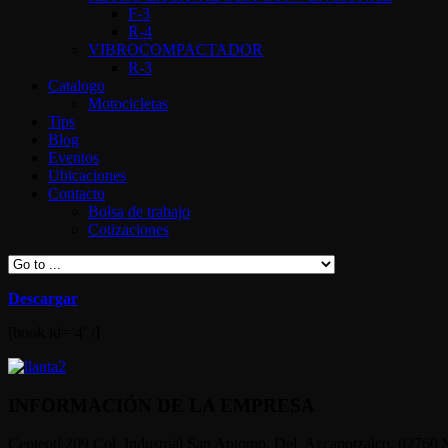
F-3
R-4
VIBROCOMPACTADOR
R-3
Catalogo
Motocicletas
Tips
Blog
Eventos
Ubicaciones
Contacto
Bolsa de trabajo
Cotizaciones
Descargar
[book id=’4′ /]
INFORMACIÓN DE LA EMPRESA
Centeotl 209 Col. Industrial San Antonio, Del. Azcapotzalco, 02760 