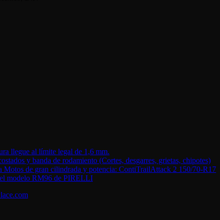
ra llegue al límite legal de 1,6 mm.
costados y banda de rodamiento (Cortes, desgarres, grietas, chipotes)
a Motos de gran cilindrada y potencia: ContiTrailAttack 2 150/70-R17
eba el modelo RM96 de PIRELLI
lace.com