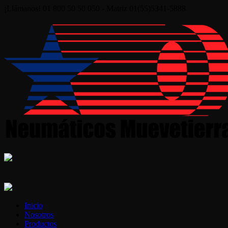
¡Llámanos! 01 800 50 50 050 - Matriz 01(55)5341-5888
Inicio
Nosotros
Productos